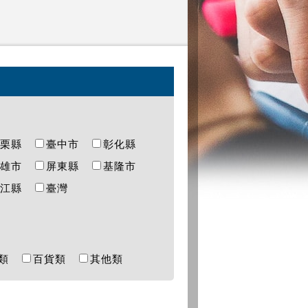
苗栗縣
臺中市
彰化縣
高雄市
屏東縣
基隆市
連江縣
臺灣
樂類
百貨類
其他類