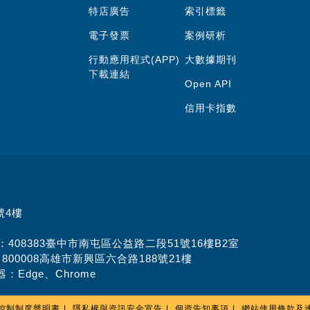
特店廣告
索引標籤
電子發票
案例研析
行動應用程式(APP)
大數據期刊
下載連結
Open API
信用卡指數
號4樓
址：408383臺中市南屯區公益路二段51號16樓B2室
：800008高雄市新興區六合路188號21樓
：Edge、Chrome
控制制度聲明書
隱私權與資訊安全宣告
個資告知事項
網站使用條款及