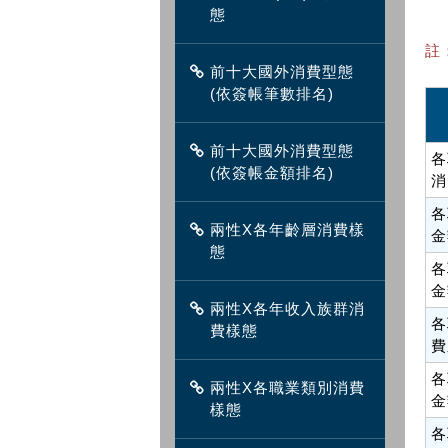
態
註
前十大國外消費型態
(依簽帳筆數排名)
前十大國外消費型態
各
(依簽帳金額排名)
消
各
兩性X各年齡層消費樣
金
態
各
金
兩性X各年收入族群消
各
費樣態
費
各
兩性X各職業類別消費
金
樣態
各