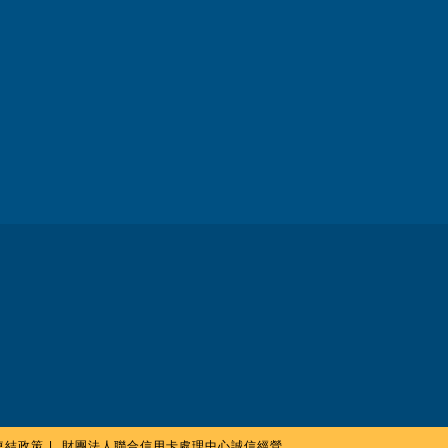
連結政策
財團法人聯合信用卡處理中心誠信經營