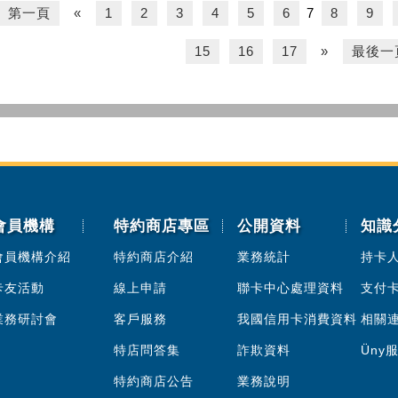
第一頁
«
1
2
3
4
5
6
7
8
9
15
16
17
»
最後一
會員機構
特約商店專區
公開資料
知識
會員機構介紹
特約商店介紹
業務統計
持卡
卡友活動
線上申請
聯卡中心處理資料
支付
業務研討會
客戶服務
我國信用卡消費資料
相關
特店問答集
詐欺資料
Üny
特約商店公告
業務說明