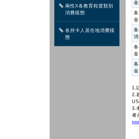
金
兩性X各教育程度類別
消費樣態
各
金
各
各持卡人居住地消費樣
消
態
各
金
各
金
1
2.
US
3
者
no