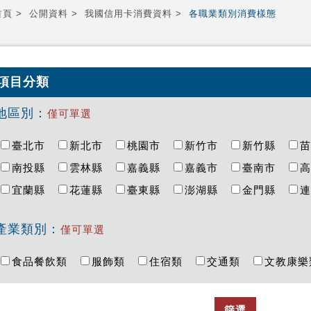
首頁
公開資料
我國信用卡消費資料
各職業類別消費樣態
項目分類
地區別：
僅可單選
臺北市
新北市
桃園市
新竹市
新竹縣
南投縣
雲林縣
嘉義縣
嘉義市
臺南市
宜蘭縣
花蓮縣
臺東縣
澎湖縣
金門縣
產業類別：
僅可單選
食品餐飲類
服飾類
住宿類
交通類
文教康
篩選