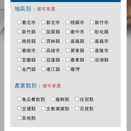
地區別：
僅可單選
臺北市
新北市
桃園市
新竹市
新竹縣
苗栗縣
臺中市
彰化縣
南投縣
雲林縣
嘉義縣
嘉義市
臺南市
高雄市
屏東縣
基隆市
宜蘭縣
花蓮縣
臺東縣
澎湖縣
金門縣
連江縣
臺灣
產業類別：
僅可單選
食品餐飲類
服飾類
住宿類
交通類
文教康樂類
百貨類
其他類