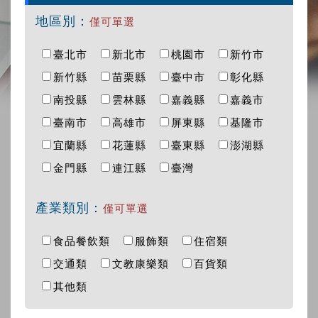
地區別：
僅可單選
臺北市
新北市
桃園市
新竹市
新竹縣
苗栗縣
臺中市
彰化縣
南投縣
雲林縣
嘉義縣
嘉義市
臺南市
高雄市
屏東縣
基隆市
宜蘭縣
花蓮縣
臺東縣
澎湖縣
金門縣
連江縣
臺灣
產業類別：
僅可單選
食品餐飲類
服飾類
住宿類
交通類
文教康樂類
百貨類
其他類