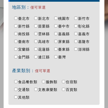
地區別：
僅可單選
臺北市
新北市
桃園市
新竹市
新竹縣
苗栗縣
臺中市
彰化縣
南投縣
雲林縣
嘉義縣
嘉義市
臺南市
高雄市
屏東縣
基隆市
宜蘭縣
花蓮縣
臺東縣
澎湖縣
金門縣
連江縣
臺灣
產業類別：
僅可單選
食品餐飲類
服飾類
住宿類
交通類
文教康樂類
百貨類
其他類