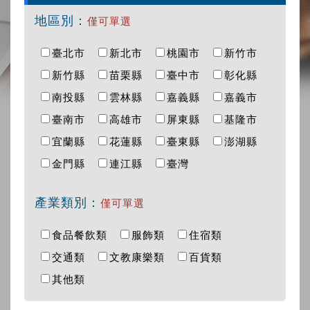
地區別：
僅可單選
臺北市
新北市
桃園市
新竹市
新竹縣
苗栗縣
臺中市
彰化縣
南投縣
雲林縣
嘉義縣
嘉義市
臺南市
高雄市
屏東縣
基隆市
宜蘭縣
花蓮縣
臺東縣
澎湖縣
金門縣
連江縣
臺灣
產業類別：
僅可單選
食品餐飲類
服飾類
住宿類
交通類
文教康樂類
百貨類
其他類