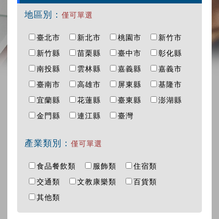
地區別：
僅可單選
臺北市
新北市
桃園市
新竹市
新竹縣
苗栗縣
臺中市
彰化縣
南投縣
雲林縣
嘉義縣
嘉義市
臺南市
高雄市
屏東縣
基隆市
宜蘭縣
花蓮縣
臺東縣
澎湖縣
金門縣
連江縣
臺灣
產業類別：
僅可單選
食品餐飲類
服飾類
住宿類
交通類
文教康樂類
百貨類
其他類