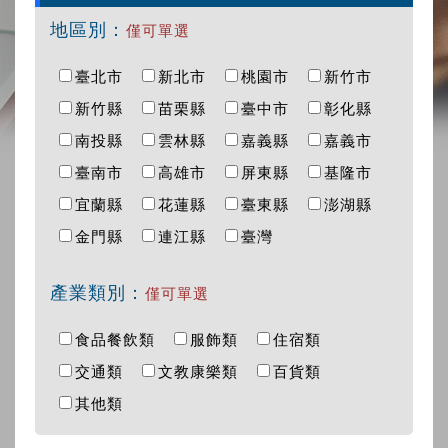
地區別：
僅可單選
臺北市
新北市
桃園市
新竹市
新竹縣
苗栗縣
臺中市
彰化縣
南投縣
雲林縣
嘉義縣
嘉義市
臺南市
高雄市
屏東縣
基隆市
宜蘭縣
花蓮縣
臺東縣
澎湖縣
金門縣
連江縣
臺灣
產業類別：
僅可單選
食品餐飲類
服飾類
住宿類
交通類
文教康樂類
百貨類
其他類