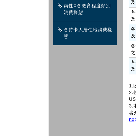
及
兩性X各教育程度類別
消費樣態
各
及
各
各持卡人居住地消費樣
及
態
各
之
各
及
1
2.
US
3
者
no