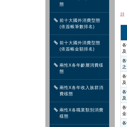
態
註
前十大國外消費型態
(依簽帳筆數排名)
前十大國外消費型態
各
(依簽帳金額排名)
及
各
兩性X各年齡層消費樣
之
態
各
及
兩性X各年收入族群消
各
費樣態
及
各
兩性X各職業類別消費
金
樣態
各