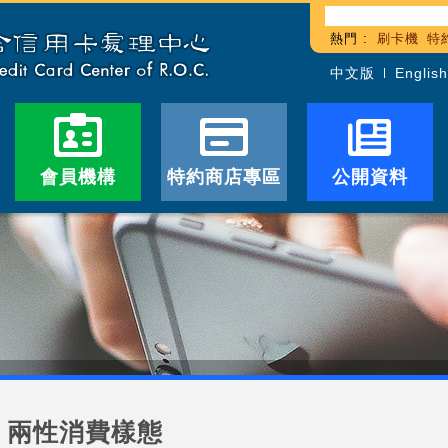
熱門 :
刷卡機
特
中文版
English
會員機構
特約商店專區
公開資料
兩性消費樣態