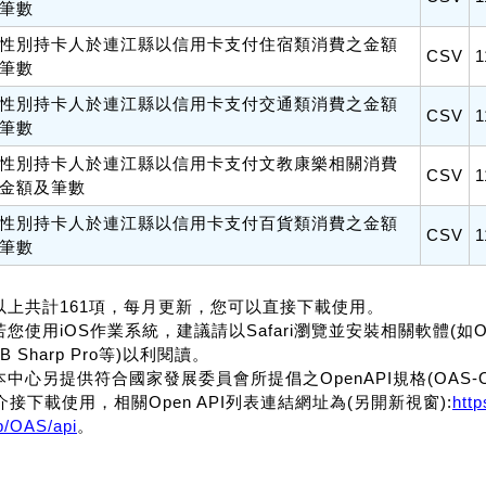
筆數
性別持卡人於連江縣以信用卡支付住宿類消費之金額
CSV
1
筆數
性別持卡人於連江縣以信用卡支付交通類消費之金額
CSV
1
筆數
性別持卡人於連江縣以信用卡支付文教康樂相關消費
CSV
1
金額及筆數
性別持卡人於連江縣以信用卡支付百貨類消費之金額
CSV
1
筆數
.以上共計161項，每月更新，您可以直接下載使用。
若您使用iOS作業系統，建議請以Safari瀏覽並安裝相關軟體(如Office f
B Sharp Pro等)以利閱讀。
.本中心另提供符合國家發展委員會所提倡之OpenAPI規格(OAS-OpenA
介接下載使用，相關Open API列表連結網址為(另開新視窗):
htt
p/OAS/api
。