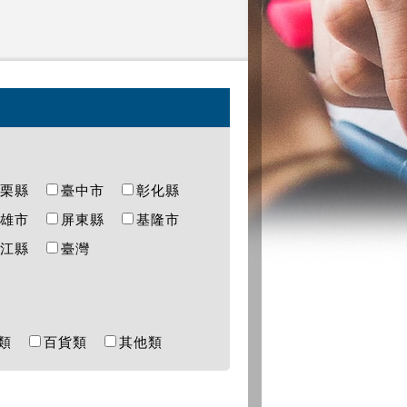
苗栗縣
臺中市
彰化縣
高雄市
屏東縣
基隆市
連江縣
臺灣
樂類
百貨類
其他類