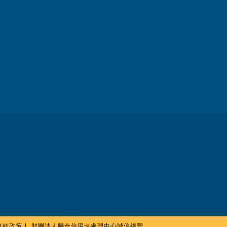
連結政策
財團法人聯合信用卡處理中心誠信經營