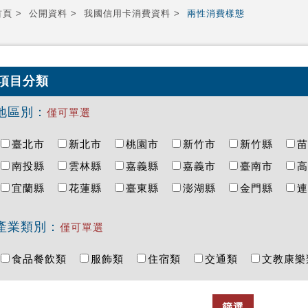
首頁
公開資料
我國信用卡消費資料
兩性消費樣態
項目分類
地區別：
僅可單選
臺北市
新北市
桃園市
新竹市
新竹縣
南投縣
雲林縣
嘉義縣
嘉義市
臺南市
宜蘭縣
花蓮縣
臺東縣
澎湖縣
金門縣
產業類別：
僅可單選
食品餐飲類
服飾類
住宿類
交通類
文教康
篩選