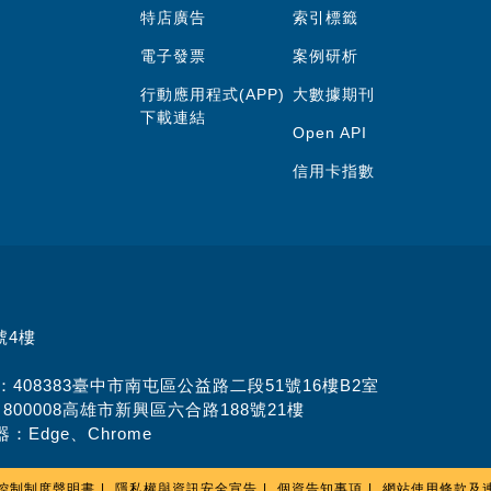
特店廣告
索引標籤
電子發票
案例研析
行動應用程式(APP)
大數據期刊
下載連結
Open API
信用卡指數
號4樓
址：408383臺中市南屯區公益路二段51號16樓B2室
：800008高雄市新興區六合路188號21樓
：Edge、Chrome
控制制度聲明書
隱私權與資訊安全宣告
個資告知事項
網站使用條款及