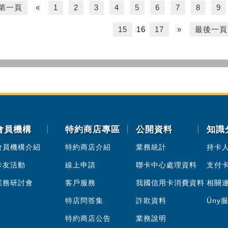
第一頁
«
1
2
3
4
5
6
7
8
9
15
16
17
»
最後一頁
會員機構
特約商店專區
公開資料
知識
會員機構介紹
特約商店介紹
業務統計
持卡
卡友活動
線上申請
聯卡中心處理資料
支付
業務研討會
客戶服務
我國信用卡消費資料
相關
特店問答集
詐欺資料
Üny
特約商店公告
業務說明