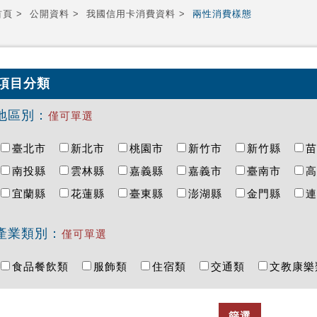
首頁
公開資料
我國信用卡消費資料
兩性消費樣態
項目分類
地區別：
僅可單選
臺北市
新北市
桃園市
新竹市
新竹縣
南投縣
雲林縣
嘉義縣
嘉義市
臺南市
宜蘭縣
花蓮縣
臺東縣
澎湖縣
金門縣
產業類別：
僅可單選
食品餐飲類
服飾類
住宿類
交通類
文教康
篩選