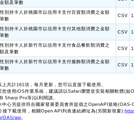
金額及筆數
性別持卡人於桃園市以信用卡支付百貨類消費之金額
CSV
1
筆數
性別持卡人於桃園市以信用卡支付其他類消費之金額
CSV
1
筆數
性別持卡人於新竹市以信用卡支付食品餐飲類消費之
CSV
1
額及筆數
性別持卡人於新竹市以信用卡支付服飾類消費之金額
CSV
1
筆數
.以上共計161項，每月更新，您可以直接下載使用。
若您使用iOS作業系統，建議請以Safari瀏覽並安裝相關軟體(如Office f
B Sharp Pro等)以利閱讀。
.本中心另提供符合國家發展委員會所提倡之OpenAPI規格(OAS-OpenA
介接下載使用，相關Open API列表連結網址為(另開新視窗):
htt
p/OAS/api
。