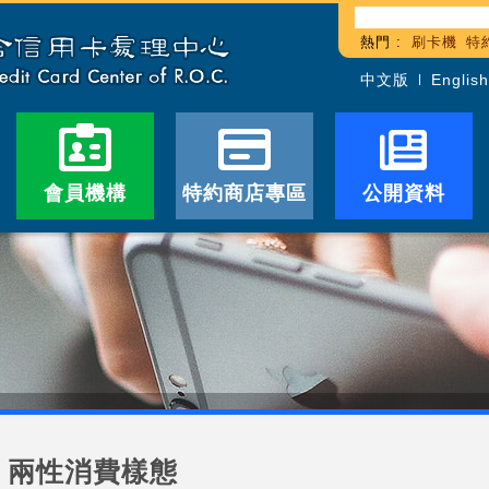
熱門 :
刷卡機
特
中文版
English
會員機構
特約商店專區
公開資料
兩性消費樣態