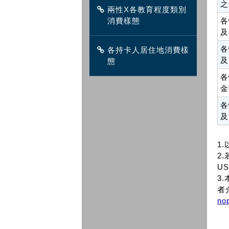
之
兩性X各教育程度類別
消費樣態
各
及
各
各持卡人居住地消費樣
及
態
各
金
各
及
1
2.
US
3
者
no