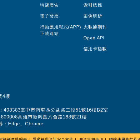
特店廣告
索引標籤
電子發票
案例研析
行動應用程式(APP)
大數據期刊
下載連結
Open API
信用卡指數
號4樓
址：408383臺中市南屯區公益路二段51號16樓B2室
：800008高雄市新興區六合路188號21樓
：Edge、Chrome
控制制度聲明書
隱私權與資訊安全宣告
個資告知事項
網站使用條款及