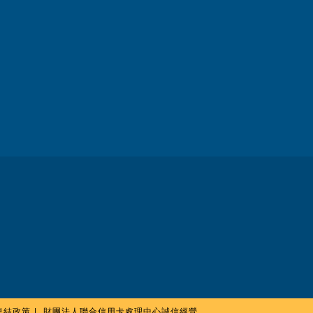
連結政策
財團法人聯合信用卡處理中心誠信經營