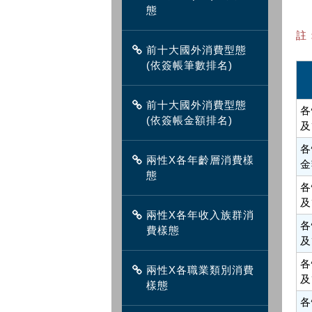
態
註
前十大國外消費型態
(依簽帳筆數排名)
前十大國外消費型態
各
(依簽帳金額排名)
及
各
兩性X各年齡層消費樣
金
態
各
及
兩性X各年收入族群消
各
費樣態
及
各
兩性X各職業類別消費
及
樣態
各