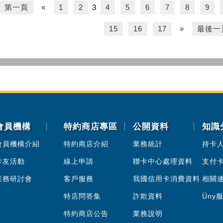
第一頁
«
1
2
3
4
5
6
7
8
9
15
16
17
»
最後一
會員機構
特約商店專區
公開資料
知識
會員機構介紹
特約商店介紹
業務統計
持卡
卡友活動
線上申請
聯卡中心處理資料
支付
業務研討會
客戶服務
我國信用卡消費資料
相關
特店問答集
詐欺資料
Üny
特約商店公告
業務說明