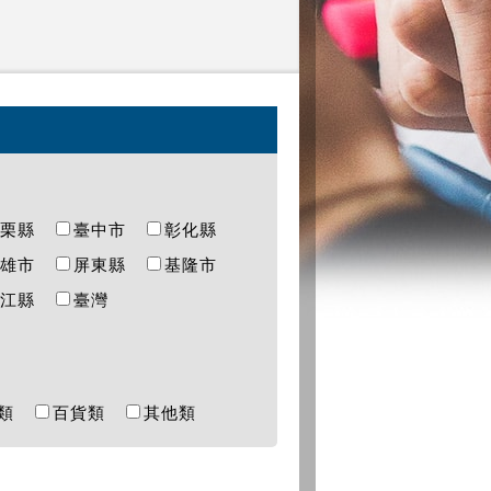
苗栗縣
臺中市
彰化縣
高雄市
屏東縣
基隆市
連江縣
臺灣
樂類
百貨類
其他類