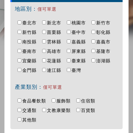
地區別：
僅可單選
臺北市
新北市
桃園市
新竹市
新竹縣
苗栗縣
臺中市
彰化縣
南投縣
雲林縣
嘉義縣
嘉義市
臺南市
高雄市
屏東縣
基隆市
宜蘭縣
花蓮縣
臺東縣
澎湖縣
金門縣
連江縣
臺灣
產業類別：
僅可單選
食品餐飲類
服飾類
住宿類
交通類
文教康樂類
百貨類
其他類