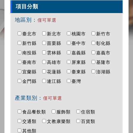
項目分類
地區別：
僅可單選
臺北市
新北市
桃園市
新竹市
新竹縣
苗栗縣
臺中市
彰化縣
南投縣
雲林縣
嘉義縣
嘉義市
臺南市
高雄市
屏東縣
基隆市
宜蘭縣
花蓮縣
臺東縣
澎湖縣
金門縣
連江縣
臺灣
產業類別：
僅可單選
食品餐飲類
服飾類
住宿類
交通類
文教康樂類
百貨類
其他類