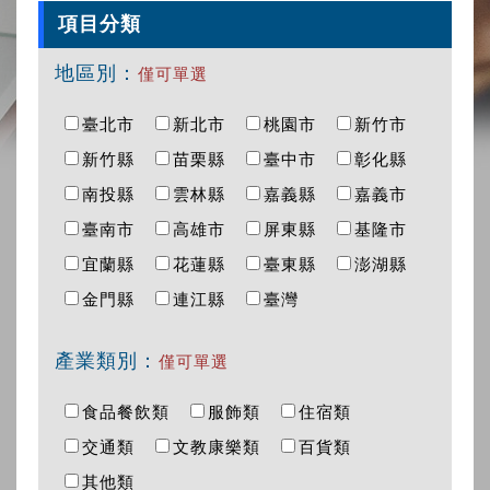
項目分類
地區別：
僅可單選
臺北市
新北市
桃園市
新竹市
新竹縣
苗栗縣
臺中市
彰化縣
南投縣
雲林縣
嘉義縣
嘉義市
臺南市
高雄市
屏東縣
基隆市
宜蘭縣
花蓮縣
臺東縣
澎湖縣
金門縣
連江縣
臺灣
產業類別：
僅可單選
食品餐飲類
服飾類
住宿類
交通類
文教康樂類
百貨類
其他類