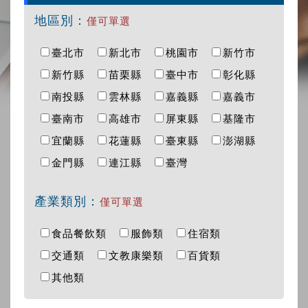
地區別：
僅可單選
臺北市
新北市
桃園市
新竹市
新竹縣
苗栗縣
臺中市
彰化縣
南投縣
雲林縣
嘉義縣
嘉義市
臺南市
高雄市
屏東縣
基隆市
宜蘭縣
花蓮縣
臺東縣
澎湖縣
金門縣
連江縣
臺灣
產業類別：
僅可單選
食品餐飲類
服飾類
住宿類
交通類
文教康樂類
百貨類
其他類