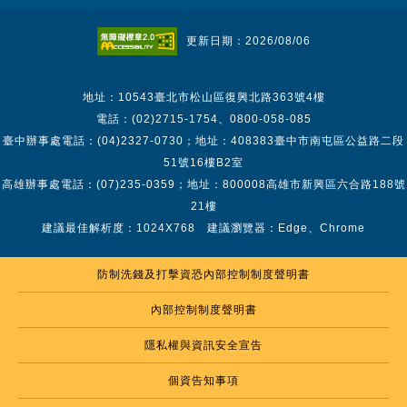
更新日期：2026/08/06
地址：10543臺北市松山區復興北路363號4樓
電話：(02)2715-1754、0800-058-085
臺中辦事處電話：(04)2327-0730；地址：408383臺中市南屯區公益路二段
51號16樓B2室
高雄辦事處電話：(07)235-0359；地址：800008高雄市新興區六合路188號
21樓
建議最佳解析度：1024X768 建議瀏覽器：Edge、Chrome
防制洗錢及打擊資恐內部控制制度聲明書
內部控制制度聲明書
隱私權與資訊安全宣告
個資告知事項