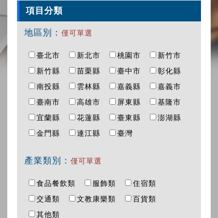
項目分類
地區別：
僅可單選
臺北市
新北市
桃園市
新竹市
新竹縣
苗栗縣
臺中市
彰化縣
南投縣
雲林縣
嘉義縣
嘉義市
臺南市
高雄市
屏東縣
基隆市
宜蘭縣
花蓮縣
臺東縣
澎湖縣
金門縣
連江縣
臺灣
產業類別：
僅可單選
食品餐飲類
服飾類
住宿類
交通類
文教康樂類
百貨類
其他類