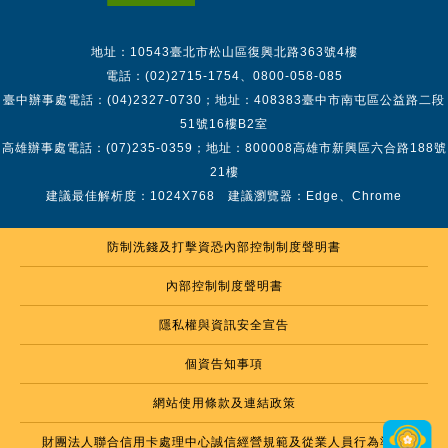
地址：10543臺北市松山區復興北路363號4樓
電話：(02)2715-1754、0800-058-085
臺中辦事處電話：(04)2327-0730；地址：408383臺中市南屯區公益路二段
51號16樓B2室
高雄辦事處電話：(07)235-0359；地址：800008高雄市新興區六合路188號
21樓
建議最佳解析度：1024X768 建議瀏覽器：Edge、Chrome
防制洗錢及打擊資恐內部控制制度聲明書
內部控制制度聲明書
隱私權與資訊安全宣告
個資告知事項
網站使用條款及連結政策
財團法人聯合信用卡處理中心誠信經營規範及從業人員行為準則