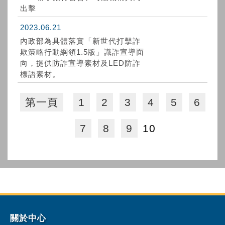
出擊
2023.06.21
內政部為具體落實「新世代打擊詐
欺策略行動綱領1.5版」識詐宣導面
向，提供防詐宣導素材及LED防詐
標語素材。
第一頁
1
2
3
4
5
6
7
8
9
10
關於中心