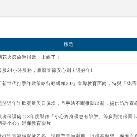
標題
湖花火節旅遊指數」上線了！
客服24小時服務，農曆春節安心刷卡過好年!
「新世代打擊詐欺策略行動綱領2.0」宣導教育面向，特與「柴
鑒於近年詐欺案量與日俱增，且手法不斷推陳出新，提供防詐宣
費者保護處113年度製作「小心終身優惠有陷阱」等多則消保圖
期要小心」消保教育影片
供打詐宣導短影片乙份，請民眾善加利用，以提高警覺，保護自