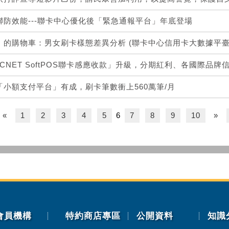
聯防效能---聯卡中心優化後「緊急通報平台」年底登場
」的購物車：男女刷卡樣態差異分析 (聯卡中心信用卡大數據平臺
CNET SoftPOS聯卡感應收款」升級，分期紅利、各國際品牌
小額支付平台」有成，刷卡筆數衝上560萬筆/月
«
1
2
3
4
5
6
7
8
9
10
»
會員機構
特約商店專區
公開資料
知識